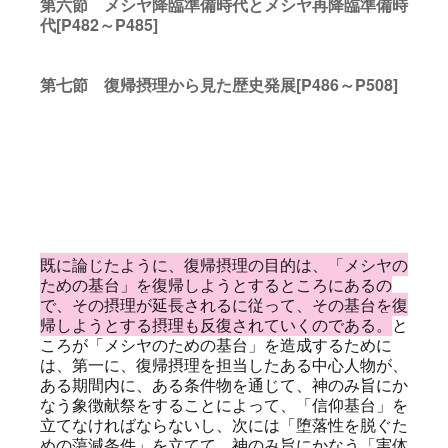
第六節 メシヤ降臨準備時代とメシヤ再降臨準備時
代[P482～P485]
第七節 復帰摂理から見た歴史発展[P486～P508]
既に論じたように、復帰摂理の目的は、「メシヤの
ための基台」を復帰しようとするところにあるの
で、その摂理が延長されるに従って、その基台を復
帰しようとする摂理も反復されていくのである。
と
ころが「メシヤのための基台」を造成するために
は、第一に、復帰摂理を担当したある中心人物が、
ある期間内に、ある条件物を通じて、神のみ旨にか
なう象徴献祭をすることによって、「信仰基台」を
立てなければならないし、次には「堕落性を脱ぐた
めの蕩減条件」を立てて、神のみ旨にかなう「実体