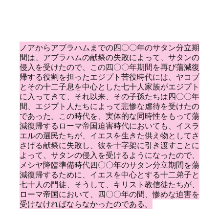
ノアからアブラハムまでの四〇〇年のサタン分立期
間は、アブラハムの献祭の失敗によって、サタンの
侵入を受けたので、この四〇〇年期間を再び蕩減復
帰する役割を担ったエジプト苦役時代には、ヤコブ
とその十二子息を中心とした七十人家族がエジプト
に入ってきて、それ以来、その子孫たちは四〇〇年
間、エジプト人たちによって悲惨な虐待を受けたの
であった。この時代を、実体的な同時性をもって蕩
減復帰するローマ帝国迫害時代においても、イスラ
エルの選民たちが、イエスを生きた供え物としてさ
さげる献祭に失敗し、彼を十字架に引き渡すことに
よって、サタンの侵入を受けるようになったので、
メシヤ降臨準備時代四〇〇年のサタン分立期間を蕩
減復帰するために、イエスを中心とする十二弟子と
七十人の門徒、そうして、キリスト教信徒たちが、
ローマ帝国において、四〇〇年の間、惨めな迫害を
受けなければならなかったのである。