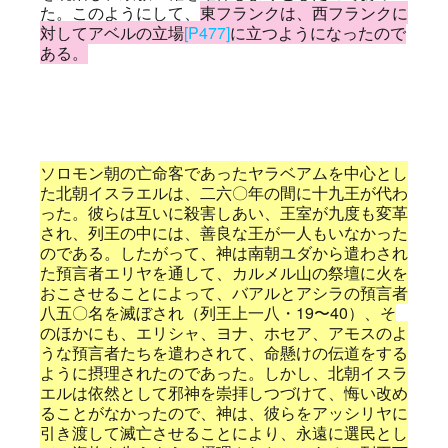
た。このようにして、
東フランクは、西フランクに
対してアベルの立場
[P477]
に立つようになったので
ある。
ソロモン朝の亡命客であったヤラベアムを中心とし
た北朝イスラエルは、二六〇年の間に十九王が代わ
った。彼らは互いに殺害しあい、王室が九度も変革
され、列王の中には、善良な王が一人もいなかった
のである。したがって、神は南朝ユダから遣わされ
た預言者エリヤを通して、カルメル山の祭壇に火を
おこさせることによって、バアルとアシラの預言者
八五〇名を滅ぼされ（列王上一八・19〜40）、そ
のほかにも、エリシャ、ヨナ、ホセア、アモスのよ
うな預言者たちを遣わされて、命懸けの伝道をする
ように摂理されたのであった。しかし、北朝イスラ
エルは依然として邪神を崇拝しつづけて、悔い改め
ることがなかったので、神は、彼らをアッシリヤに
引き渡して滅亡させることにより、永遠に選民とし