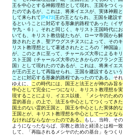
王を中心とする神殿理想として現れ、王国をつくっ
たのであるが、これは、将来イエスが、実体神殿と
して来られて
[P473]
王の王となられ、王国を建設す
るということに対応する形象的路程であった（イザ
ヤ九・６）。それと同じく、キリスト王国時代にお
いても、キリスト教信徒たちが、ローマ帝国から解
放されたとき、聖アウグスチヌスによって、そのキ
リスト教理想として著述されたところの「神国論」
が、このときに至って、チャールズ大帝によるキリ
スト王国（チャールズ大帝のときからのフランク王
国）として現れたのであるが、これは、将来イエス
が王の王として再臨せられ、王国を建設するという
ことに対応する形象的路程であったのである。
それ
ゆえに、
この時代には、国王と法王とが神のみ旨を
中心として完全に一つになり、キリスト教理想を実
現することにより、イエス以後、「メシヤのための
霊的基台」の上で、法王を中心としてつくってきた
国土のない霊的王国と、国王を中心とした実体的な
王国とが、キリスト教理想を中心として一つとなら
なければならなかったのである。
もし、当時、その
ようになったならば、宗教と政治と経済とは相一致
して、「再臨されるメシヤのための基台」をつくり