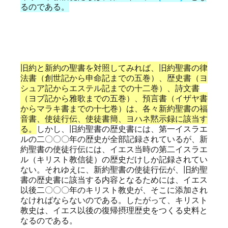
るのである。
旧約と新約の聖書を対照してみれば、旧約聖書の律
法書（創世記から申命記までの五巻）、歴史書（ヨ
シュア記からエステル記までの十二巻）、詩文書
（ヨブ記から雅歌までの五巻）、預言書（イザヤ書
からマラキ書までの十七巻）は、各々新約聖書の福
音書、使徒行伝、使徒書簡、ヨハネ黙示録に該当す
る。
しかし、旧約聖書の歴史書には、第一イスラエ
ルの二〇〇〇年の歴史が全部記録されているが、新
約聖書の使徒行伝には、イエス当時の第二イスラエ
ル（キリスト教信徒）の歴史だけしか記録されてい
ない。それゆえに、新約聖書の使徒行伝が、旧約聖
書の歴史書に該当する内容となるためには、イエス
以後二〇〇〇年のキリスト教史が、そこに添加され
なければならないのである。したがって、キリスト
教史は、イエス以後の復帰摂理歴史をつくる史料と
なるのである。