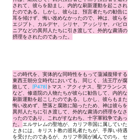
されて、彼らを励まし、内的な刷新運動を起こされ
たのである。しかし、彼らは、預言者たちの勧告に
耳を傾けず、悔い改めなかったので、神は、彼らを
エジプト、カルデヤ、シリヤ、アッシリヤ、バビロ
ニアなどの異邦人たちに引き渡して、外的な粛清の
摂理をされたのであった。
この時代を、実体的な同時性をもって蕩減復帰する
東西王朝分立時代においても、同じく、法王庁が腐
敗して、
[P478]
トマス・アクィナス、聖フランシス
など、修道院の人物たちが彼らに勧告して、内的な
刷新運動を起こしたのである。しかし、彼らもまた
悔い改めず、堕落と腐敗に陥ったため、神は彼らを
異邦人たちに引き渡して、外的な粛清の摂理をなさ
ったのであり、これがすなわち、十字軍戦争であっ
た。
エルサレムの聖地が、カリフ帝国に属していた
ときには、キリスト教の巡礼者たちが、手厚い待遇
を受けたのであるが、カリフ帝国が滅んでのち、セ