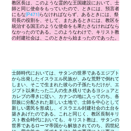
教区長は、このような霊的な王国建設において、士
師と同じ使命をもっていたので、ときには、預言者
にもな
[P471]
らなければならず、あるときには、祭
司長の役割を、そして、またあるときには、教区を
統治する国王のような使命をも果たさなければなら
なかったのである。このようなわけで、キリスト教
の封建社会は、このときから始まったのであった。
士師時代においては、サタンの世界であるエジプト
から出発したイスラエル民族が、みな荒野で倒れて
しまい、そこで生まれた彼らの子孫たちだけが、エ
ジプト以来たった二人の生き残りであるヨシュアと
カレブの導きに従い、カナンの地に入ってのち、各
部族に分配された新しい土地で、士師を中心として
新しい選民を形成し、イスラエル封建社会の土台を
築きあげたのである。これと同じく、教区長制キリ
スト教会時代においても、キリスト教は、サタンの
世界であるローマ帝国から解放されてのち、四世紀