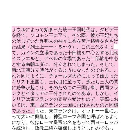
サウルによって始まった統一王国時代は、ダビデ王
を経て、ソロモン王に至り、その際、彼が王妃たち
の信じていた異邦人の神々に香を焚き犠牲をささげ
た結果（列王上一一・５〜９）、この三代をもっ
て、カインの立場であった十部族を中心とする北朝
イスラエルと、アベルの立場であった二部族を中心
とする南朝ユダに、分立されてしまった。そして、
南北王朝分立時代がくるようになったのである。こ
れと同じように、チャールズ大帝によって始まった
キリスト王国も、三代目に至って、孫たち三人の間
に紛争が起こり、そのためこの王国は東、西両フラ
ンクとイタリアに三分されたのである。しかし、イ
タリアは東フランクの支配を受けたので、実際にお
いては、東、西フランク王国に両分されたのと同様
であった。
また、東フランクは、オットー一世によ
って大いに興隆し、神聖ローマ帝国と呼ばれるよう
になり、彼はローマ皇帝の名をもって西ヨーロッパ
を統治し、政教二権を確保しようとしたのであっ