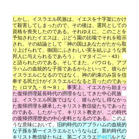
しかし、イスラエル民族は、イエスを十字架にかけ
て殺害してしまったので、その後は、選民としての
資格を喪失したのである。それゆえに、このことを
予知されたイエスは、ぶどう園の比喩でそれを暗示
され、その結論として「神の国はあなたがたから取
り上げられて、御国にふさわしい実を結ぶような異
邦人に与えられるであろう」（マタイ二一・43）
と語られたのである。そしてまた、パウロも、アブ
ラハムの血統的な子孫であるからといって、彼らが
イスラエルになるのではなく、神の約束のみ旨を信
奉する民だけがイスラエルになると言ったのであっ
た（ロマ九・６〜８）。
事実上、イエスから始まっ
た復帰摂理延長時代の摂理をなしてきた中心民族
は、イスラエル民族ではなく、彼らがなし得なかっ
た復帰摂理を継承したキリスト教信徒たちであった
のである。したがって、キリスト教史が、この時代
の復帰摂理歴史の中心史料となるのである。
このよ
うな意味において、
旧約時代のアブラハムの血統的
な子孫を第一イスラエルというならば、新約時代の
キリスト教信徒たちは、第二イスラエ
[P467]
ルとな