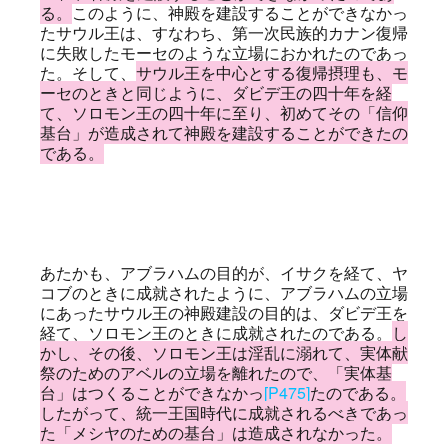
る。
このように、神殿を建設することができなかっ
たサウル王は、すなわち、第一次民族的カナン復帰
に失敗したモーセのような立場におかれたのであっ
た。そして、
サウル王を中心とする復帰摂理も、モ
ーセのときと同じように、ダビデ王の四十年を経
て、ソロモン王の四十年に至り、初めてその「信仰
基台」が造成されて神殿を建設することができたの
である。
あたかも、アブラハムの目的が、イサクを経て、ヤ
コブのときに成就されたように、アブラハムの立場
にあったサウル王の神殿建設の目的は、ダビデ王を
経て、ソロモン王のときに成就されたのである。
し
かし、その後、ソロモン王は淫乱に溺れて、実体献
祭のためのアベルの立場を離れたので、「実体基
台」はつくることができなかっ
[P475]
たのである。
したがって、統一王国時代に成就されるべきであっ
た「メシヤのための基台」は造成されなかった。