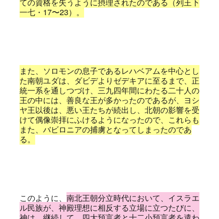
ての資格を失うように摂理されたのである（列王下
一七・17〜23）。
また、ソロモンの息子であるレハベアムを中心とし
た南朝ユダは、ダビデよりゼデキアに至るまで、正
統一系を通しつづけ、三九四年間にわたる二十人の
王の中には、善良な王が多かったのであるが、ヨシ
ヤ王以後は、悪い王たちが続出し、北朝の影響を受
けて偶像崇拝にふけるようになったので、これらも
また、バビロニアの捕虜となってしまったのであ
る。
このように、
南北王朝分立時代において、イスラエ
ル民族が、神殿理想に相反する立場に立つたびに、
神は、継続して、四大預言者と十二小預言者を遣わ