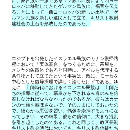
に、蒙古族の一派であるフン族の西侵により西ヨー
ロッパに移動してきたゲルマン民族に、福音を伝え
ることによって、西ヨーロッパの新しい土地で、ゲ
ルマン民族を新しい選民として立て、キリスト教封
建社会の土台を形成したのであった。
エジプトを出発したイスラエル民族のカナン復帰路
程において「実体基台」をつくるために、幕屋を、
メシヤの象徴体であると同時に、アベルを代理する
条件物として立てたという事実は、既に、モーセを
中心とした復帰摂理で詳しく論じたはずである。ゆ
えに、
士師時代におけるイスラエル民族は、士師た
ちの指導に従って、幕屋から下されるみ旨のみを信
奉しなければならなかったのであるが、彼らはカナ
ンの七族を滅ぼさないで、そのままにしておいたの
で、彼らから悪習を習い、偶像を崇拝するようにな
ってしまい、その結果、彼らの信仰に、大きな混乱
を引き起こしたのである。これと同じく、教区長制
キリスト教会時代においても、キリスト教信徒たち