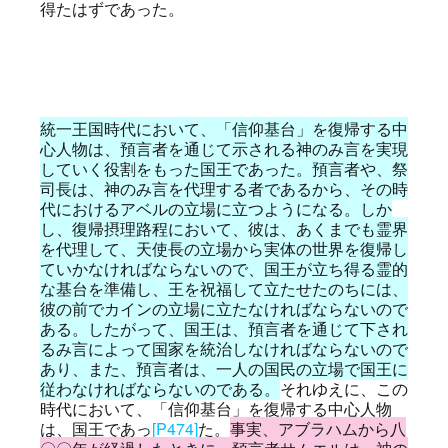
得たはずであった。
統一王国時代において、「信仰基台」を復帰する中
心人物は、預言者を通じて示される神のみ言を実現
していく役割をもった国王であった。預言者や、祭
司長は、神のみ言を代理する者であるから、その時
代におけるアベルの立場に立つようになる。しか
し、復帰摂理路程において、彼は、あくまでも霊界
を代理して、天使長の立場から実体の世界を復帰し
ていかなければならないので、国王が立ち得る霊的
な基台を準備し、王を祝福して立たせたのちには、
彼の前でカインの立場に立たなければならないので
ある。したがって、国王は、預言者を通じて下され
るみ言によって国家を統治しなければならないので
あり、また、預言者は、一人の国民の立場で国王に
従わなければならないのである。
それゆえに、この
時代において、「信仰基台」を復帰する中心人物
は、国王であっ
[P474]
た。
事実、アブラハムから八