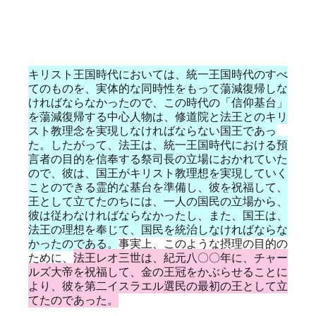
キリスト王国時代においては、統一王国時代のすべ
てのものを、実体的な同時性をもって蕩減復帰しな
ければならなかったので、この時代の「信仰基台」
を蕩減復帰する中心人物は、修道院と法王とのキリ
スト教理念を実現しなければならない国王であっ
た。したがって、法王は、統一王国時代における預
言者の目的を信奉する祭司長の立場におかれていた
ので、彼は、国王がキリスト教理想を実現していく
ことのできる霊的な基台を準備し、彼を祝福して、
王として立てたのちには、一人の国民の立場から、
彼は従わなければならなかったし、また、国王は、
法王の理想を奉じて、国民を統治しなければならな
かったのである。
事実上、このような摂理の目的の
ために、
法王レオ三世は、紀元八〇〇年に、チャー
ルズ大帝を祝福して、金の王冠をかぶらせることに
より、彼を第二イスラエル選民の最初の王として立
てたのであった。