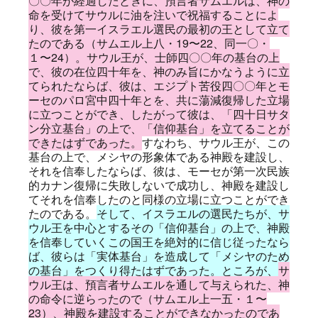
〇〇年が経過したときに、預言者サムエルは、神の
命を受けてサウルに油を注いで祝福することによ
り、彼を第一イスラエル選民の最初の王として立て
たのである（サムエル上八・19〜22、同一〇・
１〜24）。サウル王が、士師四〇〇年の基台の上
で、彼の在位四十年を、神のみ旨にかなうように立
てられたならば、彼は、エジプト苦役四〇〇年とモ
ーセのパロ宮中四十年とを、共に蕩減復帰した立場
に立つことができ、したがって彼は、「四十日サタ
ン分立基台」の上で、「信仰基台」を立てることが
できたはずであった。
すなわち、サウル王が、この
基台の上で、メシヤの形象体である神殿を建設し、
それを信奉したならば、彼は、モーセが第一次民族
的カナン復帰に失敗しないで成功し、神殿を建設し
てそれを信奉したのと同様の立場に立つことができ
たのである。
そして、イスラエルの選民たちが、サ
ウル王を中心とするその「信仰基台」の上で、神殿
を信奉していくこの国王を絶対的に信じ従ったなら
ば、彼らは「実体基台」を造成して「メシヤのため
の基台」をつくり得たはずであった。ところが、
サ
ウル王は、預言者サムエルを通して与えられた、神
の命令に逆らったので（サムエル上一五・１〜
23）、神殿を建設することができなかったのであ