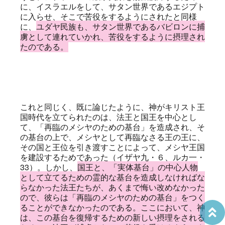
に、イスラエルをして、サタン世界であるエジプト
に入らせ、そこで苦役をするようにされたと同様
に、
ユダヤ民族も、サタン世界であるバビロンに捕
虜として連れていかれ、苦役をするように摂理され
たのである。
これと同じく、既に論じたように、神がキリスト王
国時代を立てられたのは、法王と国王を中心とし
て、「再臨のメシヤのための基台」を造成され、そ
の基台の上で、メシヤとして再臨なさる王の王に、
その国と王位を引き渡すことによって、メシヤ王国
を建設するためであった（イザヤ九・６、ルカ一・
33）。しかし、
国王と、「実体基台」の中心人物
として立てるための霊的な基台を造成しなければな
らなかった法王たちが、あくまで悔い改めなかった
ので、彼らは「再臨のメシヤのための基台」をつく
ることができなかったのである。ここにおいて、神
は、この基台を復帰するための新しい摂理をされる