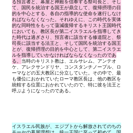
る預言者と、幕屋と神殿を信奉する祭司長と、そし
て、国民を統治する国王が鼎立して、復帰摂理の目
的を中心とする、各自の指導的な使命を遂行しなけ
ればならなくなった。それゆえに、この時代を実体
的な同時性をもって蕩減復帰するキリスト王国時代
においても、教区長が第二イスラエルを指導してき
た時代は過ぎさり、預言者に該当する修道院と、祭
司長に該当する法王と、そして国民を統治する国王
とが、復帰摂理の目的を中心として、第二イスラエ
ルを指導していかなければならなくなったのであ
る。
当時のキリスト教は、エルサレム、アンテオ
ケ、アレクサンドリヤ、コンスタンチノープル、ロ
ーマなどの五大教区に分立していた。その中で、最
も優位におかれていたローマ教区長は、他の教区を
統轄する位置におかれていたので、特に彼を法王と
呼ぶようになったのである。
イスラエル民族が、エジプトから解放されてのちの
モーセの幕屋理想は、統一王国に至って初めて、国