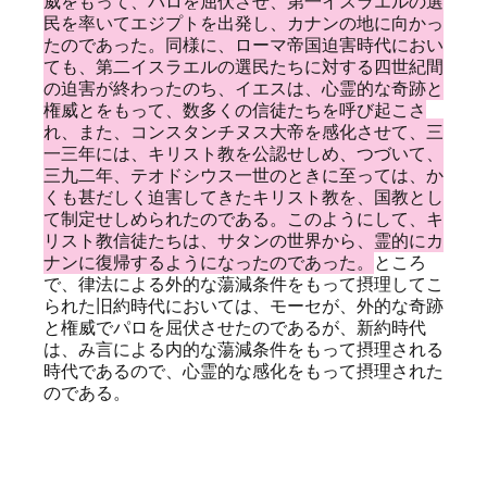
威をもって、パロを屈伏させ、第一イスラエルの選
民を率いてエジプトを出発し、カナンの地に向かっ
たのであった。同様に、ローマ帝国迫害時代におい
ても、第二イスラエルの選民たちに対する四世紀間
の迫害が終わったのち、イエスは、心霊的な奇跡と
権威とをもって、数多くの信徒たちを呼び起こさ
れ、また、コンスタンチヌス大帝を感化させて、三
一三年には、キリスト教を公認せしめ、つづいて、
三九二年、テオドシウス一世のときに至っては、か
くも甚だしく迫害してきたキリスト教を、国教とし
て制定せしめられたのである。このようにして、キ
リスト教信徒たちは、サタンの世界から、霊的にカ
ナンに復帰するようになったのであった。
ところ
で、律法による外的な蕩減条件をもって摂理してこ
られた旧約時代においては、モーセが、外的な奇跡
と権威でパロを屈伏させたのであるが、新約時代
は、み言による内的な蕩減条件をもって摂理される
時代であるので、心霊的な感化をもって摂理された
のである。