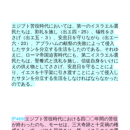
エジプト苦役時代においては、第一のイスラエル選
民たちは、割礼を施し（出エ四・25）、犠牲をさ
さげ（出エ五・３）、安息日を守りながら（出エ一
六・23）、アブラハムの献祭の失敗によって侵入
したサタンを分立する生活をしたのである。それゆ
えに、ローマ帝国迫害時代にも、第二イスラエル選
民たちは、聖餐式と洗礼を施し、信徒自身をいけに
えの供え物としてささげ、安息日を守ることによ
り、イエスを十字架に引き渡すことによって侵入し
たサタンを分立する生活をしなければならなかった
のである。
[P469]
エジプト苦役時代における四〇〇年間の苦役
が終わったのち、モーセは、三大奇跡と十災禍の権