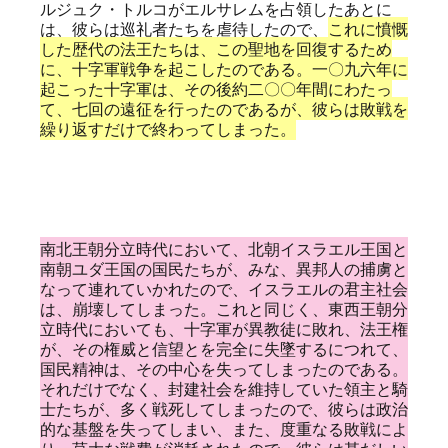
ルジュク・トルコがエルサレムを占領したあとに
は、彼らは巡礼者たちを虐待したので、
これに憤慨
した歴代の法王たちは、この聖地を回復するため
に、十字軍戦争を起こしたのである。一〇九六年に
起こった十字軍は、その後約二〇〇年間にわたっ
て、七回の遠征を行ったのであるが、彼らは敗戦を
繰り返すだけで終わってしまった。
南北王朝分立時代において、北朝イスラエル王国と
南朝ユダ王国の国民たちが、みな、異邦人の捕虜と
なって連れていかれたので、イスラエルの君主社会
は、崩壊してしまった。これと同じく、東西王朝分
立時代においても、十字軍が異教徒に敗れ、法王権
が、その権威と信望とを完全に失墜するにつれて、
国民精神は、その中心を失ってしまったのである。
それだけでなく、封建社会を維持していた領主と騎
士たちが、多く戦死してしまったので、彼らは政治
的な基盤を失ってしまい、また、度重なる敗戦によ