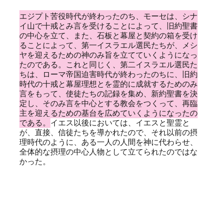
エジプト苦役時代が終わったのち、モーセは、シナ
イ山で十戒とみ言を受けることによって、旧約聖書
の中心を立て、また、石板と幕屋と契約の箱を受け
ることによって、第一イスラエル選民たちが、メシ
ヤを迎えるための神のみ旨を立てていくようになっ
たのである。これと同じく、第二イスラエル選民た
ちは、ローマ帝国迫害時代が終わったのちに、旧約
時代の十戒と幕屋理想とを霊的に成就するためのみ
言をもって、使徒たちの記録を集め、新約聖書を決
定し、そのみ言を中心とする教会をつくって、再臨
主を迎えるための基台を広めていくようになったの
である。
イエス以後においては、イエスと聖霊と
が、直接、信徒たちを導かれたので、それ以前の摂
理時代のように、ある一人の人間を神に代わらせ、
全体的な摂理の中心人物として立てられたのではな
かった。