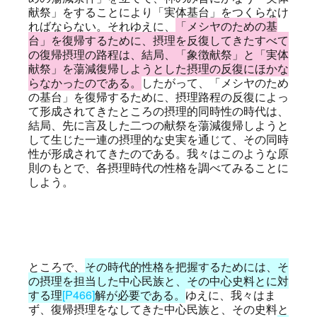
献祭」をすることにより「実体基台」をつくらなけ
ればならない。それゆえに、
「メシヤのための基
台」を復帰するために、摂理を反復してきたすべて
の復帰摂理の路程は、結局、「象徴献祭」と「実体
献祭」を蕩減復帰しようとした摂理の反復にほかな
らなかったのである。
したがって、「メシヤのため
の基台」を復帰するために、摂理路程の反復によっ
て形成されてきたところの摂理的同時性の時代は、
結局、先に言及した二つの献祭を蕩減復帰しようと
して生じた一連の摂理的な史実を通じて、その同時
性が形成されてきたのである。我々はこのような原
則のもとで、各摂理時代の性格を調べてみることに
しよう。
ところで、
その時代的性格を把握するためには、そ
の摂理を担当した中心民族と、その中心史料とに対
する理
[P466]
解が必要である。
ゆえに、我々はま
ず、復帰摂理をなしてきた中心民族と、その史料と