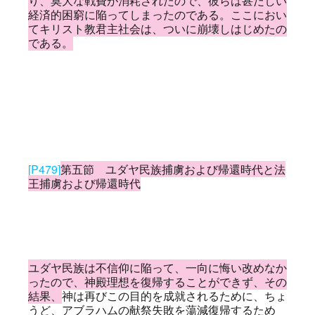
り、莫大な戦費が消耗されたので、彼らは甚だしい
経済的困窮に陥ってしまったのである。ここにおい
てキリスト教君主社会は、ついに崩壊しはじめたの
である。
[P479]
第五節 ユダヤ民族捕虜および帰還時代と法
王捕虜および帰還時代
ユダヤ民族は不信仰に陥って、一向に悔い改めなか
ったので、神殿理想を復帰することができず、その
結果、
神は再びこの目的を成就されるために、ちょ
うど、アブラハムの献祭失敗を蕩減復帰するため