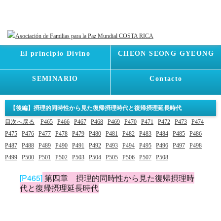
El principio Divino
CHEON SEONG GYEONG
SEMINARIO
Contacto
【後編】摂理的同時性から見た復帰摂理時代と復帰摂理延長時代
目次へ戻る
P465
P466
P467
P468
P469
P470
P471
P472
P473
P474
P475
P476
P477
P478
P479
P480
P481
P482
P483
P484
P485
P486
P487
P488
P489
P490
P491
P492
P493
P494
P495
P496
P497
P498
P499
P500
P501
P502
P503
P504
P505
P506
P507
P508
[P465]
第四章 摂理的同時性から見た復帰摂理時
代と復帰摂理延長時代