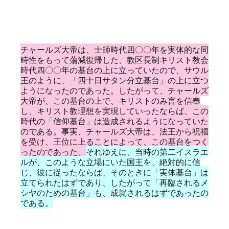
チャールズ大帝は、士師時代四〇〇年を実体的な同
時性をもって蕩減復帰した、教区長制キリスト教会
時代四〇〇年の基台の上に立っていたので、サウル
王のように、「四十日サタン分立基台」の上に立つ
ようになったのであった。したがって、チャールズ
大帝が、この基台の上で、キリストのみ言を信奉
し、キリスト教理想を実現していったならば、この
時代の「信仰基台」は造成されるようになっていた
のである。事実、チャールズ大帝は、法王から祝福
を受け、王位に上ることによって、この基台をつく
ったのであった。
それゆえに、当時の第二イスラエ
ルが、このような立場にいた国王を、絶対的に信
じ、彼に従ったならば、そのときに「実体基台」は
立てられたはずであり、したがって「再臨されるメ
シヤのための基台」も、成就されるはずであったの
である。