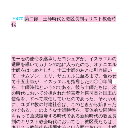
[P470]
第二節 士師時代と教区長制キリスト教会時
代
モーセの使命を継承したヨシュアが、イスラエルの
選民を導いてカナンの地に入ったのち、オテニエル
士師をはじめとした、十二士師のあとに引き続い
て、サムソン、エリ、サムエルに至るまで、合わせ
て十五士師が、イスラエルを指導した四〇〇年間
を、士師時代というのである。彼ら士師たちは、次
の時代において分担された預言者と祭司長と国王の
使命を、すべて兼任していたのであった。それゆえ
に、ユダヤ教の封建社会は、このときから始まった
のである。このような士師時代を、実体的な同時性
をもって蕩減復帰する時代である新約時代の教区長
制のキリスト教会時代においても、教区長たちは、
キリスト教信徒を指導するという面において、士師