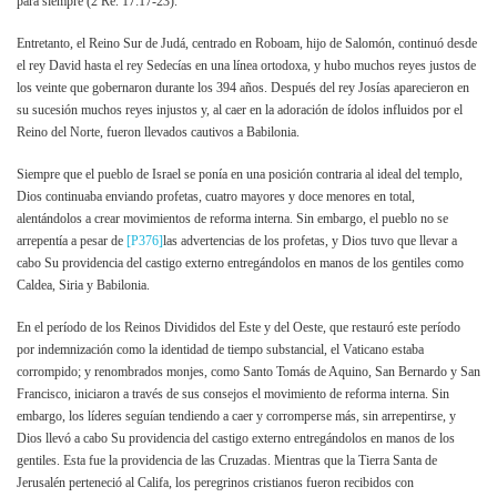
para siempre (2 Re. 17:17-23).
Entretanto, el Reino Sur de Judá, centrado en Roboam, hijo de Salomón, continuó desde
el rey David hasta el rey Sedecías en una línea ortodoxa, y hubo muchos reyes justos de
los veinte que gobernaron durante los 394 años. Después del rey Josías aparecieron en
su sucesión muchos reyes injustos y, al caer en la adoración de ídolos influidos por el
Reino del Norte, fueron llevados cautivos a Babilonia.
Siempre que el pueblo de Israel se ponía en una posición contraria al ideal del templo,
Dios continuaba enviando profetas, cuatro mayores y doce menores en total,
alentándolos a crear movimientos de reforma interna. Sin embargo, el pueblo no se
arrepentía a pesar de
[P376]
las advertencias de los profetas, y Dios tuvo que llevar a
cabo Su providencia del castigo externo entregándolos en manos de los gentiles como
Caldea, Siria y Babilonia.
En el período de los Reinos Divididos del Este y del Oeste, que restauró este período
por indemnización como la identidad de tiempo substancial, el Vaticano estaba
corrompido; y renombrados monjes, como Santo Tomás de Aquino, San Bernardo y San
Francisco, iniciaron a través de sus consejos el movimiento de reforma interna. Sin
embargo, los líderes seguían tendiendo a caer y corromperse más, sin arrepentirse, y
Dios llevó a cabo Su providencia del castigo externo entregándolos en manos de los
gentiles. Esta fue la providencia de las Cruzadas. Mientras que la Tierra Santa de
Jerusalén perteneció al Califa, los peregrinos cristianos fueron recibidos con