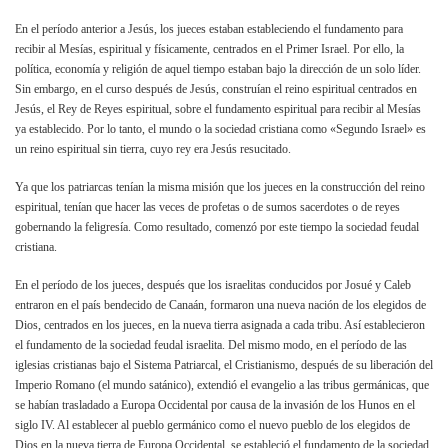
En el período anterior a Jesús, los jueces estaban estableciendo el fundamento para
recibir al Mesías, espiritual y físicamente, centrados en el Primer Israel. Por ello, la
política, economía y religión de aquel tiempo estaban bajo la dirección de un solo líder.
Sin embargo, en el curso después de Jesús, construían el reino espiritual centrados en
Jesús, el Rey de Reyes espiritual, sobre el fundamento espiritual para recibir al Mesías
ya establecido. Por lo tanto, el mundo o la sociedad cristiana como «Segundo Israel» es
un reino espiritual sin tierra, cuyo rey era Jesús resucitado.
Ya que los patriarcas tenían la misma misión que los jueces en la construcción del reino
espiritual, tenían que hacer las veces de profetas o de sumos sacerdotes o de reyes
gobernando la feligresía. Como resultado, comenzó por este tiempo la sociedad feudal
cristiana.
En el período de los jueces, después que los israelitas conducidos por Josué y Caleb
entraron en el país bendecido de Canaán, formaron una nueva nación de los elegidos de
Dios, centrados en los jueces, en la nueva tierra asignada a cada tribu. Así establecieron
el fundamento de la sociedad feudal israelita. Del mismo modo, en el período de las
iglesias cristianas bajo el Sistema Patriarcal, el Cristianismo, después de su liberación del
Imperio Romano (el mundo satánico), extendió el evangelio a las tribus germánicas, que
se habían trasladado a Europa Occidental por causa de la invasión de los Hunos en el
siglo IV. Al establecer al pueblo germánico como el nuevo pueblo de los elegidos de
Dios en la nueva tierra de Europa Occidental, se estableció el fundamento de la sociedad