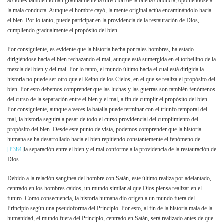
acciones también toman gradualmente la dirección de la buena conducta, oponiéndose a
la mala conducta. Aunque el hombre cayó, la mente original actúa encaminándolo hacia
el bien. Por lo tanto, puede participar en la providencia de la restauración de Dios,
cumpliendo gradualmente el propósito del bien.
Por consiguiente, es evidente que la historia hecha por tales hombres, ha estado
dirigiéndose hacia el bien rechazando el mal, aunque está sumergida en el torbellino de la
mezcla del bien y del mal. Por lo tanto, el mundo último hacia el cual está dirigida la
historia no puede ser otro que el Reino de los Cielos, en el que se realiza el propósito del
bien. Por esto debemos comprender que las luchas y las guerras son también fenómenos
del curso de la separación entre el bien y el mal, a fin de cumplir el propósito del bien.
Por consiguiente, aunque a veces la batalla puede terminar con el triunfo temporal del
mal, la historia seguirá a pesar de todo el curso providencial del cumplimiento del
propósito del bien. Desde este punto de vista, podemos comprender que la historia
humana se ha desarrollado hacia el bien repitiendo constantemente el fenómeno de
[P384]
la separación entre el bien y el mal conforme a la providencia de la restauración de
Dios.
Debido a la relación sangínea del hombre con Satán, este último realiza por adelantado,
centrado en los hombres caídos, un mundo similar al que Dios piensa realizar en el
futuro. Como consecuencia, la historia humana dio origen a un mundo fuera del
Principio según una pseudoforma del Principio. Por esto, al fin de la historia mala de la
humanidad, el mundo fuera del Principio, centrado en Satán, será realizado antes de que