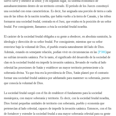
siervo sirve y obedece al señor; y en segundo lugar, su sistema económico de
autoabastecimiento dentro de un territorio cerrado. El período de los Jueces constituyó
una sociedad con estas características. Es decir, fue asignada una porción de tierra a cada
una de las tribus de la nación israelita, que había vuelto a la tierra de Canaán, y las tribus
formaron una sociedad feudal, centrada en el Juez, que estaba en la posición de un señor
feudal. Por consiguiente, llamamos a ésta la sociedad feudal israelita.
El carácter de la sociedad feudal obligaba a su gente a obedecer, en absoluta sumisión, la
ideología y dirección de su señor feudal. Por consiguiente, mientras que su señor
estuviese bajo la voluntad de Dios, el pueblo estaría naturalmente del lado de Dios.
Además, estando en semejante relación, podían vivir en circunstancias en las
[P386]
que
no sufrían invasión satánica. Por lo tanto, el significado del desarrollo de la sociedad de
clan en la sociedad feudal era impedir la invasión satánica, llevando de vuelta al lado
celestial las posesiones de Satán y establecer un mayor territorio perteneciente a la
soberanía divina. Ya que ésta era la providencia de Dios, Satán planeó por el contrario
formar una sociedad feudal satánica por adelantado para mantener su soberanía, puesto
que conocía la voluntad de Dios.
La sociedad feudal surgió con el fin de establecer el fundamento para la sociedad
monárquica, con mayor soberanía y territorio. Es decir, con la sociedad feudal israelita,
Dios formó pequeñas unidades de territorio con soberanía, pueblo y economía que
pertenecían al lado celestial, capaces de impedir la invasión satánica. Entonces, con el fin
de fortalecer y extender la sociedad feudal a una mayor soberanía celestial para su gente