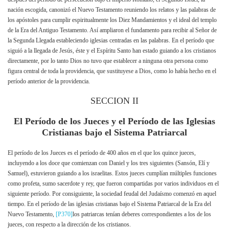
nación escogida, canonizó el Nuevo Testamento reuniendo los relatos y las palabras de
los apóstoles para cumplir espiritualmente los Diez Mandamientos y el ideal del templo
de la Era del Antiguo Testamento. Así ampliaron el fundamento para recibir al Señor de
la Segunda Llegada estableciendo iglesias centradas en las palabras. En el período que
siguió a la llegada de Jesús, éste y el Espíritu Santo han estado guiando a los cristianos
directamente, por lo tanto Dios no tuvo que establecer a ninguna otra persona como
figura central de toda la providencia, que sustituyese a Dios, como lo había hecho en el
período anterior de la providencia.
SECCION II
El Período de los Jueces y el Período de las Iglesias
Cristianas bajo el Sistema Patriarcal
El período de los Jueces es el período de 400 años en el que los quince jueces,
incluyendo a los doce que comienzan con Daniel y los tres siguientes (Sansón, Elí y
Samuel), estuvieron guiando a los israelitas. Estos jueces cumplían múltiples funciones
como profeta, sumo sacerdote y rey, que fueron compartidas por varios individuos en el
siguiente período. Por consiguiente, la sociedad feudal del Judaísmo comenzó en aquel
tiempo. En el período de las iglesias cristianas bajo el Sistema Patriarcal de la Era del
Nuevo Testamento,
[P370]
los patriarcas tenían deberes correspondientes a los de los
jueces, con respecto a la dirección de los cristianos.