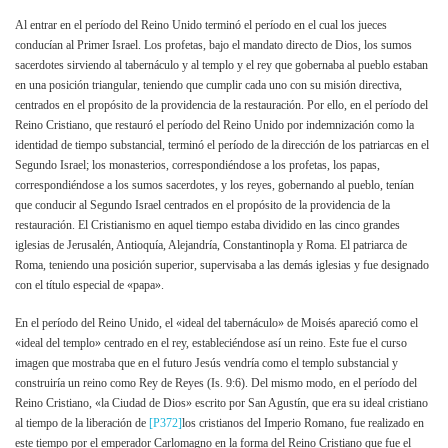
Al entrar en el período del Reino Unido terminó el período en el cual los jueces
conducían al Primer Israel. Los profetas, bajo el mandato directo de Dios, los sumos
sacerdotes sirviendo al tabernáculo y al templo y el rey que gobernaba al pueblo estaban
en una posición triangular, teniendo que cumplir cada uno con su misión directiva,
centrados en el propósito de la providencia de la restauración. Por ello, en el período del
Reino Cristiano, que restauró el período del Reino Unido por indemnización como la
identidad de tiempo substancial, terminó el período de la dirección de los patriarcas en el
Segundo Israel; los monasterios, correspondiéndose a los profetas, los papas,
correspondiéndose a los sumos sacerdotes, y los reyes, gobernando al pueblo, tenían
que conducir al Segundo Israel centrados en el propósito de la providencia de la
restauración. El Cristianismo en aquel tiempo estaba dividido en las cinco grandes
iglesias de Jerusalén, Antioquía, Alejandría, Constantinopla y Roma. El patriarca de
Roma, teniendo una posición superior, supervisaba a las demás iglesias y fue designado
con el título especial de «papa».
En el período del Reino Unido, el «ideal del tabernáculo» de Moisés apareció como el
«ideal del templo» centrado en el rey, estableciéndose así un reino. Este fue el curso
imagen que mostraba que en el futuro Jesús vendría como el templo substancial y
construiría un reino como Rey de Reyes (Is. 9:6). Del mismo modo, en el período del
Reino Cristiano, «la Ciudad de Dios» escrito por San Agustín, que era su ideal cristiano
al tiempo de la liberación de
[P372]
los cristianos del Imperio Romano, fue realizado en
este tiempo por el emperador Carlomagno en la forma del Reino Cristiano que fue el