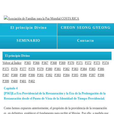
El principio Divino
CHEON SEONG GYEONG
SEMINARIO
Contacto
El principio Divino
Volver al Índice
P365
P366
P367
P368
P369
P370
P371
P372
P373
P374
P375
P376
P377
P378
P379
P380
P381
P382
P383
P384
P385
P386
P387
P388
P389
P390
P391
P392
P393
P394
P395
P396
P397
P398
P399
P400
P401
P402
Capítulo 4
[P365]
La Era Providencial de la Restauración y la Era de la Prolongación de la
Restauración desde el Punto de Vista de la Identidad de Tiempo Providencial.
Como hemos expuesto anteriormente, el propósito de la providencia de la restauración
es, en definitiva, establecer el fundamento para recibir al Mesías. Por ello, a medida que