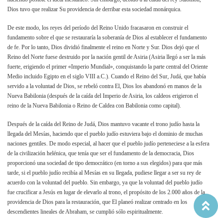
Dios tuvo que realizar Su providencia de derribar esta sociedad monárquica.
De este modo, los reyes del período del Reino Unido fracasaron en construir el
fundamento sobre el que se restauraría la soberanía de Dios al establecer el fundamento
de fe. Por lo tanto, Dios dividió finalmente el reino en Norte y Sur. Dios dejó que el
Reino del Norte fuese destruido por la nación gentil de Asiria (Asiria llegó a ser la más
fuerte, erigiendo el primer «Imperio Mundial», conquistando la parte central del Oriente
Medio incluido Egipto en el siglo VIII a.C.). Cuando el Reino del Sur, Judá, que había
servido a la voluntad de Dios, se rebeló contra El, Dios los abandonó en manos de la
Nueva Babilonia (después de la caída del Imperio de Asiria, los caldeos erigieron el
reino de la Nueva Babilonia o Reino de Caldea con Babilonia como capital).
Después de la caída del Reino de Judá, Dios mantuvo vacante el trono judío hasta la
llegada del Mesías, haciendo que el pueblo judío estuviera bajo el dominio de muchas
naciones gentiles. De modo especial, al hacer que el pueblo judío perteneciese a la esfera
de la civilización helénica, que tenía que ser el fundamento de la democracia, Dios
proporcionó una sociedad de tipo democrático (en torno a sus elegidos) para que más
tarde, si el pueblo judío recibía al Mesías en su llegada, pudiese llegar a ser su rey de
acuerdo con la voluntad del pueblo. Sin embargo, ya que la voluntad del pueblo judío
fue crucificar a Jesús en lugar de elevarlo al trono, el propósito de los 2.000 años de la
providencia de Dios para la restauración, que El planeó realizar centrado en los
descendientes lineales de Abraham, se cumplió sólo espiritualmente.