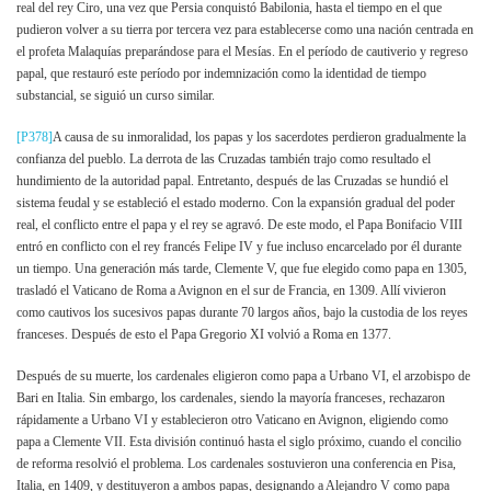
real del rey Ciro, una vez que Persia conquistó Babilonia, hasta el tiempo en el que
pudieron volver a su tierra por tercera vez para establecerse como una nación centrada en
el profeta Malaquías preparándose para el Mesías. En el período de cautiverio y regreso
papal, que restauró este período por indemnización como la identidad de tiempo
substancial, se siguió un curso similar.
[P378]
A causa de su inmoralidad, los papas y los sacerdotes perdieron gradualmente la
confianza del pueblo. La derrota de las Cruzadas también trajo como resultado el
hundimiento de la autoridad papal. Entretanto, después de las Cruzadas se hundió el
sistema feudal y se estableció el estado moderno. Con la expansión gradual del poder
real, el conflicto entre el papa y el rey se agravó. De este modo, el Papa Bonifacio VIII
entró en conflicto con el rey francés Felipe IV y fue incluso encarcelado por él durante
un tiempo. Una generación más tarde, Clemente V, que fue elegido como papa en 1305,
trasladó el Vaticano de Roma a Avignon en el sur de Francia, en 1309. Allí vivieron
como cautivos los sucesivos papas durante 70 largos años, bajo la custodia de los reyes
franceses. Después de esto el Papa Gregorio XI volvió a Roma en 1377.
Después de su muerte, los cardenales eligieron como papa a Urbano VI, el arzobispo de
Bari en Italia. Sin embargo, los cardenales, siendo la mayoría franceses, rechazaron
rápidamente a Urbano VI y establecieron otro Vaticano en Avignon, eligiendo como
papa a Clemente VII. Esta división continuó hasta el siglo próximo, cuando el concilio
de reforma resolvió el problema. Los cardenales sostuvieron una conferencia en Pisa,
Italia, en 1409, y destituyeron a ambos papas, designando a Alejandro V como papa