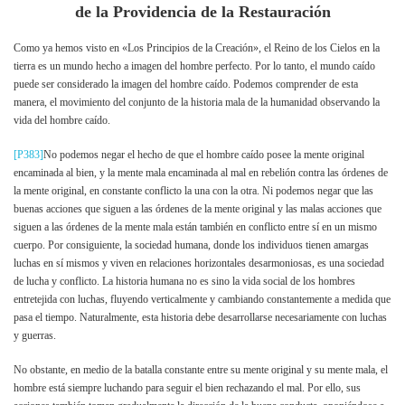
de la Providencia de la Restauración
Como ya hemos visto en «Los Principios de la Creación», el Reino de los Cielos en la
tierra es un mundo hecho a imagen del hombre perfecto. Por lo tanto, el mundo caído
puede ser considerado la imagen del hombre caído. Podemos comprender de esta
manera, el movimiento del conjunto de la historia mala de la humanidad observando la
vida del hombre caído.
[P383]
No podemos negar el hecho de que el hombre caído posee la mente original
encaminada al bien, y la mente mala encaminada al mal en rebelión contra las órdenes de
la mente original, en constante conflicto la una con la otra. Ni podemos negar que las
buenas acciones que siguen a las órdenes de la mente original y las malas acciones que
siguen a las órdenes de la mente mala están también en conflicto entre sí en un mismo
cuerpo. Por consiguiente, la sociedad humana, donde los individuos tienen amargas
luchas en sí mismos y viven en relaciones horizontales desarmoniosas, es una sociedad
de lucha y conflicto. La historia humana no es sino la vida social de los hombres
entretejida con luchas, fluyendo verticalmente y cambiando constantemente a medida que
pasa el tiempo. Naturalmente, esta historia debe desarrollarse necesariamente con luchas
y guerras.
No obstante, en medio de la batalla constante entre su mente original y su mente mala, el
hombre está siempre luchando para seguir el bien rechazando el mal. Por ello, sus