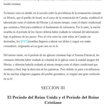
feudal cristiana.
Ya hemos visto en detalle, en la sección sobre la providencia de la restauración centrada
en Moisés, que el pueblo de Israel, en el curso de la restauración de Canaán, estableció el
tabernáculo como el símbolo del Mesías y al mismo tiempo, como el objeto condicional
que sustituía a Abel para establecer el fundamento de substancia. Por lo tanto, la nación
israelita en el período de los Jueces debería haber exaltado la voluntad del tabernáculo
bajo el gobierno de los jueces. Pero al vivir entre las siete tribus de Canaán sin
destruirlas, los
[P371]
israelitas llegaron a adorar sus ídolos y seguir sus malas
costumbres, originando así un gran caos en su fe.
Del mismo modo, en el período de las iglesias cristianas bajo el Sistema Patriarcal, los
cristianos deberían haber exaltado la voluntad de la iglesia como la entidad imagen del
Mesías, y deberían haberla exaltado al mismo tiempo como el objeto condicional que
sustituía a Abel, bajo la dirección de los patriarcas. Pero debido en parte a la influencia
de las muchas religiones paganas del pueblo germánico, se originó una gran confusión
en su fe.
SECCION III
El Período del Reino Unido y el Período del Reino
Cristiano