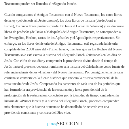
Testamento pueden ser llamados el «Segundo Israel».
Cuando comparamos el Antiguo Testamento con el Nuevo Testamento, los cinco libros
de la ley (del Génesis al Deuteronomio), los doce libros de historia (desde Josué a
Esther), los cinco libros poéticos (desde Job hasta el Cantar de Salomón) y los diecisiete
libros de profecías (de Isaías a Malaquías) del Antiguo Testamento, se corresponden a
los Evangelios, Hechos, cartas de los Apóstoles y el Apocalipsis respectivamente. Sin
embargo, en los libros de historia del Antiguo Testamento, está registrada la historia
completa de los 2.000 años del «Primer Israel», mientras que en los Hechos del Nuevo
Testamento sólo está escrita la historia del «Segundo Israel» (cristianos) en los días de
Jesús. Con el fin de estudiar y comprender la providencia divina desde el tiempo de
Jesús hasta el presente, debemos remitirnos a la historia del Cristianismo como fuente de
referencia además de los «Hechos» del Nuevo Testamento. Por consiguiente, la historia
cristiana se convierte en la fuente histórica que encierra la historia providencial de la
restauración desde Jesús. Comparando los caracteres de cada uno de los períodos que
han formado la era providencial de la restauración y la era providencial de la
prolongación de la restauración, conectados por la identidad de tiempo centrada en la
historia del «Primer Israel» y la historia del «Segundo Israel», podemos comprender
más claramente que la historia humana se ha desarrollado de acuerdo con una
providencia consistente y concreta del Dios vivo.
SECCION I
[P368]