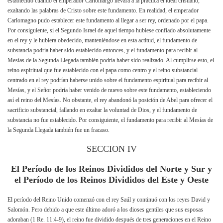
establecido cuando el emperador Carlomargo llevara a la práctica el ideal cristiano,
exaltando las palabras de Cristo sobre este fundamento. En realidad, el emperador
Carlomagno pudo establecer este fundamento al llegar a ser rey, ordenado por el papa.
Por consiguiente, si el Segundo Israel de aquel tiempo hubiese confiado absolutamente
en el rey y le hubiera obedecido, manteniéndose en esta actitud, el fundamento de
substancia podría haber sido establecido entonces, y el fundamento para recibir al
Mesías de la Segunda Llegada también podría haber sido realizado. Al cumplirse esto, el
reino espiritual que fue establecido con el papa como centro y el reino substancial
centrado en el rey podrían haberse unido sobre el fundamento espiritual para recibir al
Mesías, y el Señor podría haber venido de nuevo sobre este fundamento, estableciendo
así el reino del Mesías. No obstante, el rey abandonó la posición de Abel para ofrecer el
sacrificio substancial, fallando en exaltar la voluntad de Dios, y el fundamento de
substancia no fue establecido. Por consiguiente, el fundamento para recibir al Mesías de
la Segunda Llegada también fue un fracaso.
SECCION IV
El Período de los Reinos Divididos del Norte y Sur y
el Período de los Reinos Divididos del Este y Oeste
El período del Reino Unido comenzó con el rey Saúl y continuó con los reyes David y
Salomón. Pero debido a que este último adoró a los dioses gentiles que sus esposas
adoraban (1 Re. 11:4-9), el reino fue dividido después de tres generaciones en el Reino