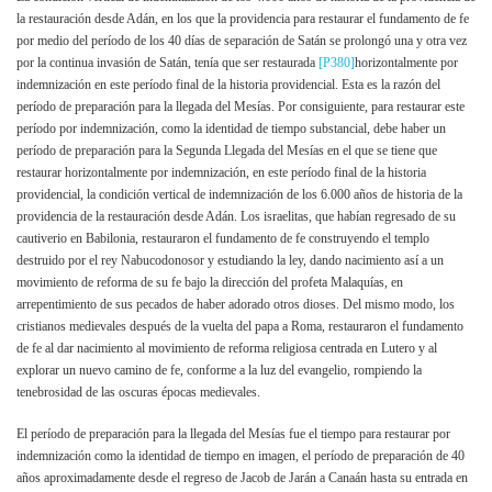
la restauración desde Adán, en los que la providencia para restaurar el fundamento de fe
por medio del período de los 40 días de separación de Satán se prolongó una y otra vez
por la continua invasión de Satán, tenía que ser restaurada
[P380]
horizontalmente por
indemnización en este período final de la historia providencial. Esta es la razón del
período de preparación para la llegada del Mesías. Por consiguiente, para restaurar este
período por indemnización, como la identidad de tiempo substancial, debe haber un
período de preparación para la Segunda Llegada del Mesías en el que se tiene que
restaurar horizontalmente por indemnización, en este período final de la historia
providencial, la condición vertical de indemnización de los 6.000 años de historia de la
providencia de la restauración desde Adán. Los israelitas, que habían regresado de su
cautiverio en Babilonia, restauraron el fundamento de fe construyendo el templo
destruido por el rey Nabucodonosor y estudiando la ley, dando nacimiento así a un
movimiento de reforma de su fe bajo la dirección del profeta Malaquías, en
arrepentimiento de sus pecados de haber adorado otros dioses. Del mismo modo, los
cristianos medievales después de la vuelta del papa a Roma, restauraron el fundamento
de fe al dar nacimiento al movimiento de reforma religiosa centrada en Lutero y al
explorar un nuevo camino de fe, conforme a la luz del evangelio, rompiendo la
tenebrosidad de las oscuras épocas medievales.
El período de preparación para la llegada del Mesías fue el tiempo para restaurar por
indemnización como la identidad de tiempo en imagen, el período de preparación de 40
años aproximadamente desde el regreso de Jacob de Jarán a Canaán hasta su entrada en