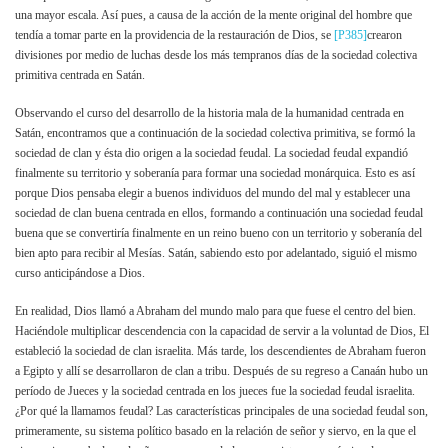
una mayor escala. Así pues, a causa de la acción de la mente original del hombre que
tendía a tomar parte en la providencia de la restauración de Dios, se
[P385]
crearon
divisiones por medio de luchas desde los más tempranos días de la sociedad colectiva
primitiva centrada en Satán.
Observando el curso del desarrollo de la historia mala de la humanidad centrada en
Satán, encontramos que a continuación de la sociedad colectiva primitiva, se formó la
sociedad de clan y ésta dio origen a la sociedad feudal. La sociedad feudal expandió
finalmente su territorio y soberanía para formar una sociedad monárquica. Esto es así
porque Dios pensaba elegir a buenos individuos del mundo del mal y establecer una
sociedad de clan buena centrada en ellos, formando a continuación una sociedad feudal
buena que se convertiría finalmente en un reino bueno con un territorio y soberanía del
bien apto para recibir al Mesías. Satán, sabiendo esto por adelantado, siguió el mismo
curso anticipándose a Dios.
En realidad, Dios llamó a Abraham del mundo malo para que fuese el centro del bien.
Haciéndole multiplicar descendencia con la capacidad de servir a la voluntad de Dios, El
estableció la sociedad de clan israelita. Más tarde, los descendientes de Abraham fueron
a Egipto y allí se desarrollaron de clan a tribu. Después de su regreso a Canaán hubo un
período de Jueces y la sociedad centrada en los jueces fue la sociedad feudal israelita.
¿Por qué la llamamos feudal? Las características principales de una sociedad feudal son,
primeramente, su sistema político basado en la relación de señor y siervo, en la que el