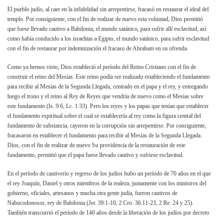
El pueblo judío, al caer en la infidelidad sin arrepentirse, fracasó en restaurar el ideal del
templo. Por consiguiente, con el fin de realizar de nuevo esta voluntad, Dios permitió
que fuese llevado cautivo a Babilonia, el mundo satánico, para sufrir allí esclavitud, así
como había conducido a los israelitas a Egipto, el mundo satánico, para sufrir esclavitud
con el fin de restaurar por indemnización el fracaso de Abraham en su ofrenda.
Como ya hemos visto, Dios estableció el período del Reino Cristiano con el fin de
construir el reino del Mesías. Este reino podía ser realizado estableciendo el fundamento
para recibir al Mesías de la Segunda Llegada, centrado en el papa y el rey, y entregando
luego el trono y el reino al Rey de Reyes que vendría de nuevo como el Mesías sobre
este fundamento (Is. 9:6, Lc. 1:33). Pero los reyes y los papas que tenían que establecer
el fundamento espiritual sobre el cual se establecería al rey como la figura central del
fundamento de substancia, cayeron en la corrupción sin arrepentirse. Por consiguiente,
fracasaron en establecer el fundamento para recibir al Mesías de la Segunda Llegada.
Dios, con el fin de realizar de nuevo Su providencia de la restauración de este
fundamento, permitió que el papa fuese llevado cautivo y sufriese esclavitud.
En el período de cautiverio y regreso de los judíos hubo un período de 70 años en el que
el rey Joaquín, Daniel y otros miembros de la realeza, juntamente con los ministros del
gobierno, oficiales, artesanos y mucha otra gente judía, fueron cautivos de
Nabucodonosor, rey de Babilonia (Jer. 39:1-10, 2 Cro. 36:11-23, 2 Re. 24 y 25).
También transcurrió el período de 140 años desde la liberación de los judíos por decreto