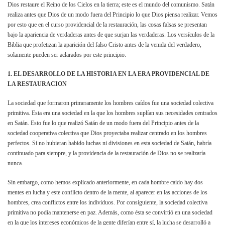
Dios restaure el Reino de los Cielos en la tierra; este es el mundo del comunismo. Satán
realiza antes que Dios de un modo fuera del Principio lo que Dios piensa realizar. Vemos
por esto que en el curso providencial de la restauración, las cosas falsas se presentan
bajo la apariencia de verdaderas antes de que surjan las verdaderas. Los versículos de la
Biblia que profetizan la aparición del falso Cristo antes de la venida del verdadero,
solamente pueden ser aclarados por este principio.
1. EL DESARROLLO DE LA HISTORIA EN LA ERA PROVIDENCIAL DE
LA RESTAURACION
La sociedad que formaron primeramente los hombres caídos fue una sociedad colectiva
primitiva. Esta era una sociedad en la que los hombres suplían sus necesidades centrados
en Satán. Esto fue lo que realizó Satán de un modo fuera del Principio antes de la
sociedad cooperativa colectiva que Dios proyectaba realizar centrado en los hombres
perfectos. Si no hubieran habido luchas ni divisiones en esta sociedad de Satán, habría
continuado para siempre, y la providencia de la restauración de Dios no se realizaría
nunca.
Sin embargo, como hemos explicado anteriormente, en cada hombre caído hay dos
mentes en lucha y este conflicto dentro de la mente, al aparecer en las acciones de los
hombres, crea conflictos entre los individuos. Por consiguiente, la sociedad colectiva
primitiva no podía mantenerse en paz. Además, como ésta se convirtió en una sociedad
en la que los intereses económicos de la gente diferían entre sí, la lucha se desarrolló a