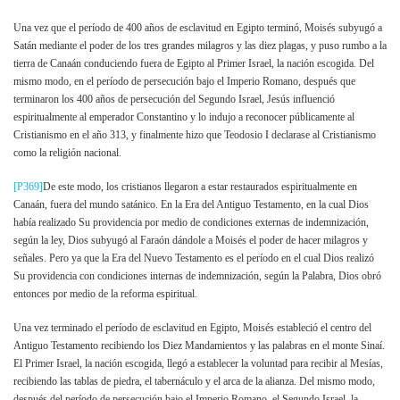
Una vez que el período de 400 años de esclavitud en Egipto terminó, Moisés subyugó a
Satán mediante el poder de los tres grandes milagros y las diez plagas, y puso rumbo a la
tierra de Canaán conduciendo fuera de Egipto al Primer Israel, la nación escogida. Del
mismo modo, en el período de persecución bajo el Imperio Romano, después que
terminaron los 400 años de persecución del Segundo Israel, Jesús influenció
espiritualmente al emperador Constantino y lo indujo a reconocer públicamente al
Cristianismo en el año 313, y finalmente hizo que Teodosio I declarase al Cristianismo
como la religión nacional.
[P369]
De este modo, los cristianos llegaron a estar restaurados espiritualmente en
Canaán, fuera del mundo satánico. En la Era del Antiguo Testamento, en la cual Dios
había realizado Su providencia por medio de condiciones externas de indemnización,
según la ley, Dios subyugó al Faraón dándole a Moisés el poder de hacer milagros y
señales. Pero ya que la Era del Nuevo Testamento es el período en el cual Dios realizó
Su providencia con condiciones internas de indemnización, según la Palabra, Dios obró
entonces por medio de la reforma espiritual.
Una vez terminado el período de esclavitud en Egipto, Moisés estableció el centro del
Antiguo Testamento recibiendo los Diez Mandamientos y las palabras en el monte Sinaí.
El Primer Israel, la nación escogida, llegó a establecer la voluntad para recibir al Mesías,
recibiendo las tablas de piedra, el tabernáculo y el arca de la alianza. Del mismo modo,
después del período de persecución bajo el Imperio Romano, el Segundo Israel, la