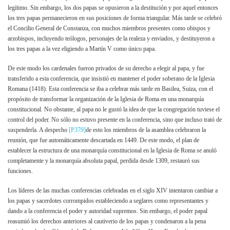
legítimo. Sin embargo, los dos papas se opusieron a la destitución y por aquel entonces
los tres papas permanecieron en sus posiciones de forma triangular. Más tarde se celebró
el Concilio General de Constanza, con muchos miembros presentes como obispos y
arzobispos, incluyendo teólogos, personajes de la realeza y enviados, y destituyeron a
los tres papas a la vez eligiendo a Martín V como único papa.
De este modo los cardenales fueron privados de su derecho a elegir al papa, y fue
transferido a esta conferencia, que insistió en mantener el poder soberano de la Iglesia
Romana (1418). Esta conferencia se iba a celebrar más tarde en Basilea, Suiza, con el
propósito de transformar la organización de la Iglesia de Roma en una monarquía
constitucional. No obstante, al papa no le gustó la idea de que la congregación tuviese el
control del poder. No sólo no estuvo presente en la conferencia, sino que incluso trató de
suspenderla. A despecho
[P379]
de esto los miembros de la asamblea celebraron la
reunión, que fue automáticamente descartada en 1449. De este modo, el plan de
establecer la estructura de una monarquía constitucional en la Iglesia de Roma se anuló
completamente y la monarquía absoluta papal, perdida desde 1309, restauró sus
funciones.
Los líderes de las muchas conferencias celebradas en el siglo XIV intentaron cambiar a
los papas y sacerdotes corrompidos estableciendo a seglares como representantes y
dando a la conferencia el poder y autoridad supremos. Sin embargo, el poder papal
reasumió los derechos anteriores al cautiverio de los papas y condenaron a la pena