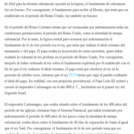
de Abel para la ofrenda substancial cayendo en la lujuria, el fundamento de substancia
fue un fracaso. Por consiguiente, el fundamento para recibir al Mesías, que tenía que ser
establecido en el período del Reino Unido, fue también un fracaso.
En el período del Reino Cristiano tenían que ser restauradas por indemnización todas las
condiciones pertenecientes al período del Reino Unido, como la identidad de tiempo
substancial. Por lo tanto, la figura central para restaurar por indemnización el
fundamento de fe de este período era el rey, que tenía que realizar el ideal cristiano del
monasterio y del papa. El papa estaba en la posición de sumo sacerdote, quien había
exaltado la voluntad de los profetas en el período del Reino Unido. Por consiguiente,
después de haber ordenado al rey sobre el fundamento espiritual por él establecido con el
fin de que el rey realizase el ideal cristiano, el papa tenía que obedecer al rey en la
posición de súbdito suyo, mientras que el rey
[P374]
tenía que regir al pueblo exaltando
el ideal del papa. En realidad, con este propósito providencial, el Papa León III ordenó y
coronó al emperador Carlomagno en el año 800 d. C., haciéndole así el primer rey del
Segundo Israel.
El emperador Carlomagno, que estaba situado sobre el fundamento de los 400 años del
período de las iglesias cristianas bajo el Sistema Patriarcal, que había restaurado por
indemnización el período de 400 años de los jueces como la identidad de tiempo
substancial, estaba ahora sobre el fundamento de 40 días de separación de Satán al igual
que el rey Saúl. Por consiguiente, el fundamento de fe de este período tenía que ser