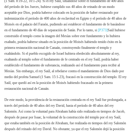
(1 Sam. 8:19-22, 10:1-24). Si el rey Saúl, situándose sobre el fundamento de 400 años
del período de los Jueces, hubiese cumplido sus 40 años de reinado de un modo
aceptable por Dios, podría haberse colocado en la posición de haber restaurado por
indemnización el período de 400 años de esclavitud en Egipto y el período de 40 años de
Moisés en el palacio del Faraón, pudiendo así establecer el fundamento de fe basándose
en el fundamento de 40 días de separación de Satán. Por lo tanto, si
[P373]
Saúl hubiese
construido el templo como la imagen del Mesías sobre este fundamento y lo hubiera
exaltado, podría haberse situado en la posición de Moisés habiendo tenido éxito en la
primera restauración nacional de Canaán, construyendo finalmente el templo y
exaltándolo. Si el pueblo escogido de Israel hubiera obedecido absolutamente al rey,
exaltando al templo sobre el fundamento de fe centrado en el rey Saúl, podría haber
establecido el fundamento de substancia, realizando así el fundamento para recibir al
Mesías. Sin embargo, el rey Saúl, al rebelarse contra el mandamiento de Dios dado por
medio del profeta Samuel (1 Sam. 15:1-23), fracasó en la construcción del templo. El rey
Saúl, que quedó así en la posición de Moisés habiendo fracasado en la primera
restauración nacional de Canaán.
De este modo, la providencia de la restauración centrada en el rey Saúl fue prolongada, a
través del período de 40 años del rey David, hasta el período de 40 años del rey
Salomón. Así como la voluntad para Abraham había sido realizada en tiempos de Jacob,
después de pasar por Isaac, la voluntad de la construcción del templo por el rey Saúl,
que estaba también en la posición de Abraham, fue realizada en tiempos del rey Salomón
después del reinado del rey David. No obstante, ya que el rey Salomón dejó la posición