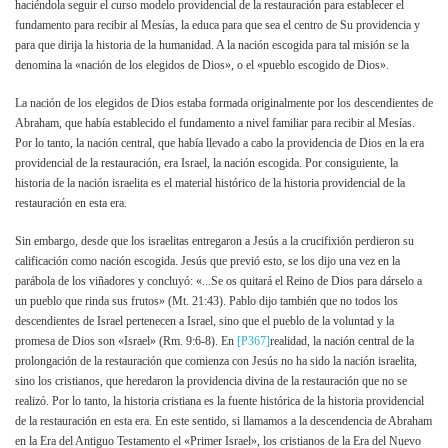
haciéndola seguir el curso modelo providencial de la restauración para establecer el
fundamento para recibir al Mesías, la educa para que sea el centro de Su providencia y
para que dirija la historia de la humanidad. A la nación escogida para tal misión se la
denomina la «nación de los elegidos de Dios», o el «pueblo escogido de Dios».
La nación de los elegidos de Dios estaba formada originalmente por los descendientes de
Abraham, que había establecido el fundamento a nivel familiar para recibir al Mesías.
Por lo tanto, la nación central, que había llevado a cabo la providencia de Dios en la era
providencial de la restauración, era Israel, la nación escogida. Por consiguiente, la
historia de la nación israelita es el material histórico de la historia providencial de la
restauración en esta era.
Sin embargo, desde que los israelitas entregaron a Jesús a la crucifixión perdieron su
calificación como nación escogida. Jesús que previó esto, se los dijo una vez en la
parábola de los viñadores y concluyó: «...Se os quitará el Reino de Dios para dárselo a
un pueblo que rinda sus frutos» (Mt. 21:43). Pablo dijo también que no todos los
descendientes de Israel pertenecen a Israel, sino que el pueblo de la voluntad y la
promesa de Dios son «Israel» (Rm. 9:6-8). En
[P367]
realidad, la nación central de la
prolongación de la restauración que comienza con Jesús no ha sido la nación israelita,
sino los cristianos, que heredaron la providencia divina de la restauración que no se
realizó. Por lo tanto, la historia cristiana es la fuente histórica de la historia providencial
de la restauración en esta era. En este sentido, si llamamos a la descendencia de Abraham
en la Era del Antiguo Testamento el «Primer Israel», los cristianos de la Era del Nuevo