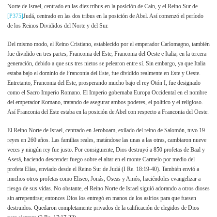
Norte de Israel, centrado en las diez tribus en la posición de Caín, y el Reino Sur de
[P375]
Judá, centrado en las dos tribus en la posición de Abel. Así comenzó el período
de los Reinos Divididos del Norte y del Sur.
Del mismo modo, el Reino Cristiano, establecido por el emperador Carlomagno, también
fue dividido en tres partes, Franconia del Este, Franconia del Oeste e Italia, en la tercera
generación, debido a que sus tres nietos se pelearon entre sí. Sin embargo, ya que Italia
estaba bajo el dominio de Franconia del Este, fue dividido realmente en Este y Oeste.
Entretanto, Franconia del Este, prosperando mucho bajo el rey Otón I, fue designado
como el Sacro Imperio Romano. El Imperio gobernaba Europa Occidental en el nombre
del emperador Romano, tratando de asegurar ambos poderes, el político y el religioso.
Así Franconia del Este estaba en la posición de Abel con respecto a Franconia del Oeste.
El Reino Norte de Israel, centrado en Jeroboam, exilado del reino de Salomón, tuvo 19
reyes en 260 años. Las familias reales, matándose las unas a las otras, cambiaron nueve
veces y ningún rey fue justo. Por consiguiente, Dios destruyó a 850 profetas de Baal y
Aserá, haciendo descender fuego sobre el altar en el monte Carmelo por medio del
profeta Elías, enviado desde el Reino Sur de Judá (I Re. 18:19-40). También envió a
muchos otros profetas como Eliseo, Jonás, Oseas y Amós, haciéndoles evangelizar a
riesgo de sus vidas. No obstante, el Reino Norte de Israel siguió adorando a otros dioses
sin arrepentirse; entonces Dios los entregó en manos de los asirios para que fuesen
destruidos. Quedaron completamente privados de la calificación de elegidos de Dios