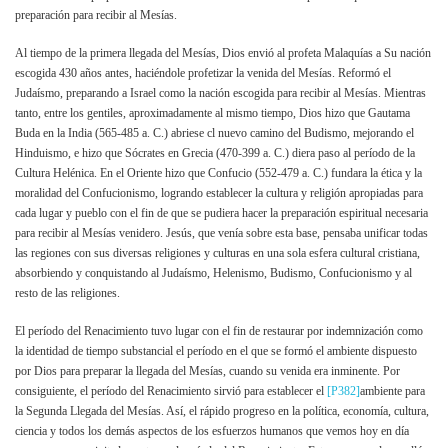
preparación para recibir al Mesías.
Al tiempo de la primera llegada del Mesías, Dios envió al profeta Malaquías a Su nación
escogida 430 años antes, haciéndole profetizar la venida del Mesías. Reformó el
Judaísmo, preparando a Israel como la nación escogida para recibir al Mesías. Mientras
tanto, entre los gentiles, aproximadamente al mismo tiempo, Dios hizo que Gautama
Buda en la India (565-485 a. C.) abriese cl nuevo camino del Budismo, mejorando el
Hinduismo, e hizo que Sócrates en Grecia (470-399 a. C.) diera paso al período de la
Cultura Helénica. En el Oriente hizo que Confucio (552-479 a. C.) fundara la ética y la
moralidad del Confucionismo, logrando establecer la cultura y religión apropiadas para
cada lugar y pueblo con el fin de que se pudiera hacer la preparación espiritual necesaria
para recibir al Mesías venidero. Jesús, que venía sobre esta base, pensaba unificar todas
las regiones con sus diversas religiones y culturas en una sola esfera cultural cristiana,
absorbiendo y conquistando al Judaísmo, Helenismo, Budismo, Confucionismo y al
resto de las religiones.
El período del Renacimiento tuvo lugar con el fin de restaurar por indemnización como
la identidad de tiempo substancial el período en el que se formó el ambiente dispuesto
por Dios para preparar la llegada del Mesías, cuando su venida era inminente. Por
consiguiente, el período del Renacimiento sirvió para establecer el
[P382]
ambiente para
la Segunda Llegada del Mesías. Así, el rápido progreso en la política, economía, cultura,
ciencia y todos los demás aspectos de los esfuerzos humanos que vemos hoy en día