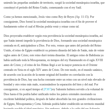
uniendo las pequeñas unidades de territorio, surgió la sociedad monárquica israelita, que
constituyó el período del Reino Unido, comenzando con el rey Saúl.
Como ya hemos mencionado, Jesús vino como Rey de Reyes (Ap. 11:15). Por
consiguiente, Dios formó la sociedad monárquica israelita con el fin de proveer el
fundamento sobre el cual el Mesías podría venir y reinar como tal.
Dios proyectaba establecer según esta providencia la sociedad monárquica israelita, así
que Satán intentó impedir la providencia de Dios, formando una sociedad monárquica
centrada en él, anticipándose a Dios. Por esto, vemos que antes del período del Reino
Unido, el reino de Egipto estableció su primera dinastía del lado de Satán, más de veinte
siglos antes de Cristo; este reino duró treinta dinastías. El antiguo reino de Babilonia ya
había unificado toda la Mesopotamia, en tiempos del rey Hammurabi en el siglo XVIII
antes de Cristo; y el reino de los Hititas llegó a ser la mayor potencia en el Oriente
centrado en Siria en el siglo XIV antes de Cristo. De este modo, en el mundo satánico,
de acuerdo con la acción de la mente original del hombre en correlación con la
providencia de Dios, hay una lucha constante entre un reino con un nivel más elevado de
bondad y otro reino más malo, ocasionándose la separación del bien y del mal. Por
consiguiente, si en aquel tiempo el
[P387]
rey Salomón hubiera servido a la voluntad de
Dios hasta el fin podría haber unificado todos los países orientales mostrando su
excelente habilidad política, después de haber absorbido las tres grandes civilizaciones
de Egipto, Mesopotamia y Creta. Además podría haber establecido un territorio mundial
haciendo posible el ideal mesiánico. Sin embargo, debido a la caída del rey Salomón,