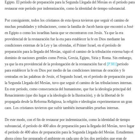
Egipto. El período de preparación para la Segunda Llegada del Mesías es el período para
restaurar este período por indemnización, como la identidad de tiempo substancial.
Por consiguiente, todos los cristianos de esta época tuvieron que seguir el camino de
muchas penalidades y tribulaciones, como la familia de Jacob hasta que encontró a José
en Egipto o como los israelitas hasta que se encontraron con Jesús. Ya que la era
providencial de la restauración fue la era para establecer la fe en Dios mediante las
condiciones externas de la Ley y las ofrendas, el Primer Israel, en el período de
preparación para la llegada del Mesías, siguió el camino de la tribulación externa bajo el
dominio de naciones gentiles como Persia, Grecia, Egipto, Siria y Roma. Sin embargo,
ya que la era providencial de la prolongación de la restauración fue el
[P381]
período
para establecer la fe en Dios por medio de las condiciones internas de oración y fe
centradas en las palabras de Jesús, el Segundo Israel, en el período de preparación para
la Segunda Llegada del Mesías, tuvo que seguir el camino de las tribulaciones internas.
En este período, como consecuencia del humanismo, que fue la ideología principal del
Renacimiento (que dio lugar a la ideología de la Ilustración), y de la libertad de fe
propagada desde la Reforma Religiosa, la religión e ideologías experimentaron un gran
caos. Los cristianos tuvieron que sufrir también inenarrables pruebas internas.
De este modo, con el fin de restaurar por indemnización, como la identidad de tiempo
substancial, el período de 400 años de preparación para la llegada del Mesías, tuvo lugar
el período de 400 años de preparación para la Segunda Llegada del Mesías. Estudiemos
ahora cómo fue preparado el ambiente en cada uno de los dos períodos que eran de