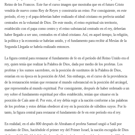
Reino de los Francos. Este fue el curso imagen que mostraba que en el futuro Cristo
vendría de nuevo como Rey de Reyes y construiría un reino. Por consiguiente, en este
período, el rey y el papa deberían haber realizado el ideal cristiano en perfecta unidad
centrados en la voluntad de Dios. De este modo, el reino espiritual sin territorio,
establecido con el papa como centro y el reino substancial centrado en el rey, deberían
haber llegado a ser uno, centrados en el ideal cristiano. Así, en aquel tiempo, la religión,
la política y la economía se habrían unido, y el fundamento para recibir al Mesías de la
Segunda Llegada se habría realizado entonces.
La figura central para restaurar el fundamento de fe en el período del Reino Unido era el
rey, quien tenía que realizar la Palabra de Dios, dada por medio de los profetas. Los
profetas y los sumos sacerdotes, en la posición de sustitutos de la Palabra de Dios,
estarían en su época en la posición de Abel. Sin embargo, en el curso de la providencia
de la restauración tenían que restaurar el mundo substancial en la posición del arcángel,
que representaba al mundo espiritual. Por consiguiente, después de haber ordenado a un
rey sobre el fundamento espiritual por ellos establecido, tenían que situarse en la
posición de Caín ante él. Por esto, el rey debía regir a la nación conforme a las palabras
de los profetas y estos debían obedecer al rey en la posición de súbditos suyos. Por lo
tanto, la figura central para restaurar el fundamento de fe en este período era el rey.
En realidad, en el año 800 después de Abraham el profeta Samuel ungió a Saúl por
mandato de Dios, haciéndole el primer rey del Primer Israel, la nación escogida de Dios