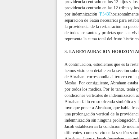
providencia centrado en los 12 hijos y los 
providencia centrado en las 12 tribus y lo
por indemnización
[P343]
horizontalmente 
separación de Satán necesarios para establ
la providencia de la restauración no pued
de todos los santos y profetas que han vi
representa la suma total del fruto histórico
3. LA RESTAURACION HORIZONT
A continuación, estudiemos qué es la rest
hemos visto con detalle en la sección sobr
de Abraham correspondía al tercero en la p
Mesías. Por consiguiente, Abraham estaba 
por todos los medios. Por lo tanto, tenía 
condiciones verticales de indemnización a
Abraham falló en su ofrenda simbólica y l
tuvo que poner a Abraham, que había fraca
una prolongación vertical de la providenci
indemnización sin ninguna prolongación. P
Jacob establecieran la condición de indemn
diferentes, como se vio en la sección sobr
Abraham, Isaac y Jacob formaban una unidad