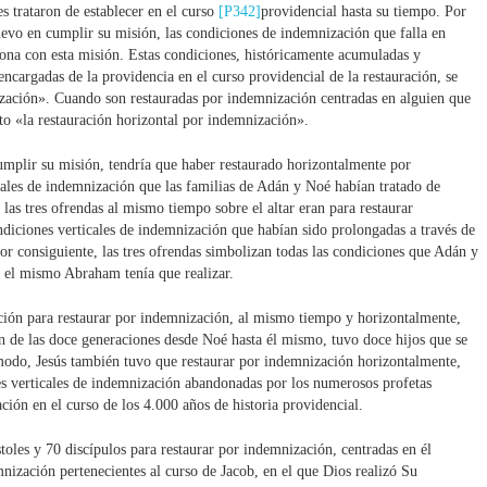
s trataron de establecer en el curso
[P342]
providencial hasta su tiempo. Por
uevo en cumplir su misión, las condiciones de indemnización que falla en
rsona con esta misión. Estas condiciones, históricamente acumuladas y
encargadas de la providencia en el curso providencial de la restauración, se
zación». Cuando son restauradas por indemnización centradas en alguien que
to «la restauración horizontal por indemnización».
mplir su misión, tendría que haber restaurado horizontalmente por
cales de indemnización que las familias de Adán y Noé habían tratado de
las tres ofrendas al mismo tiempo sobre el altar eran para restaurar
diciones verticales de indemnización que habían sido prolongadas a través de
r consiguiente, las tres ofrendas simbolizan todas las condiciones que Adán y
e el mismo Abraham tenía que realizar.
ición para restaurar por indemnización, al mismo tiempo y horizontalmente,
ón de las doce generaciones desde Noé hasta él mismo, tuvo doce hijos que se
modo, Jesús también tuvo que restaurar por indemnización horizontalmente,
es verticales de indemnización abandonadas por los numerosos profetas
ción en el curso de los 4.000 años de historia providencial.
toles y 70 discípulos para restaurar por indemnización, centradas en él
nización pertenecientes al curso de Jacob, en el que Dios realizó Su