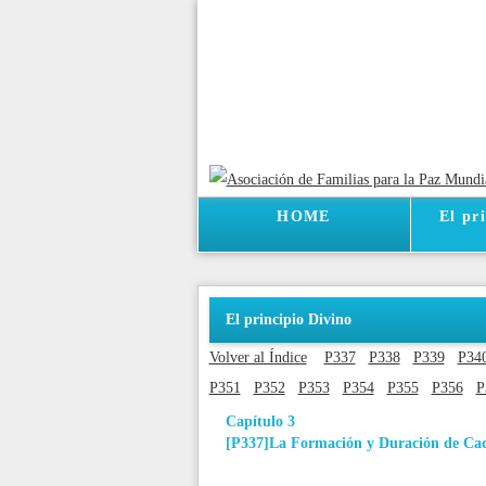
HOME
El pr
El principio Divino
Volver al Índice
P337
P338
P339
P34
P351
P352
P353
P354
P355
P356
P
Capítulo 3
[P337]
La Formación y Duración de Cada