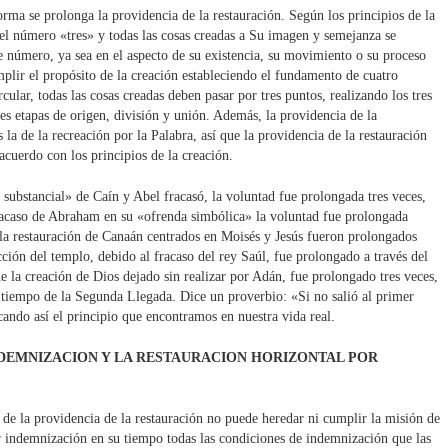
ma se prolonga la providencia de la restauración. Según los principios de la
 el número «tres» y todas las cosas creadas a Su imagen y semejanza se
te número, ya sea en el aspecto de su existencia, su movimiento o su proceso
plir el propósito de la creación estableciendo el fundamento de cuatro
ular, todas las cosas creadas deben pasar por tres puntos, realizando los tres
res etapas de origen, división y unión. Además, la providencia de la
s la de la recreación por la Palabra, así que la providencia de la restauración
acuerdo con los principios de la creación.
substancial» de Caín y Abel fracasó, la voluntad fue prolongada tres veces,
acaso de Abraham en su «ofrenda simbólica» la voluntad fue prolongada
 la restauración de Canaán centrados en Moisés y Jesús fueron prolongados
cción del templo, debido al fracaso del rey Saúl, fue prolongado a través del
e la creación de Dios dejado sin realizar por Adán, fue prolongado tres veces,
 tiempo de la Segunda Llegada. Dice un proverbio: «Si no salió al primer
icando así el principio que encontramos en nuestra vida real.
INDEMNIZACION Y LA RESTAURACION HORIZONTAL POR
 de la providencia de la restauración no puede heredar ni cumplir la misión de
r indemnización en su tiempo todas las condiciones de indemnización que las