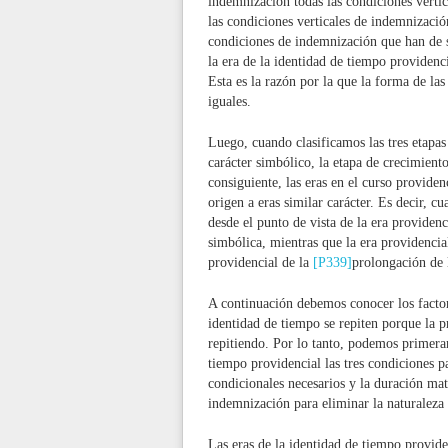
indemnización todas las condiciones vertic
las condiciones verticales de indemnizació
condiciones de indemnización que han de s
la era de la identidad de tiempo providenc
Esta es la razón por la que la forma de la
iguales.
Luego, cuando clasificamos las tres etapas
carácter simbólico, la etapa de crecimiento
consiguiente, las eras en el curso providen
origen a eras similar carácter. Es decir, c
desde el punto de vista de la era providenc
simbólica, mientras que la era providencial
providencial de la
[P339]
prolongación de l
A continuación debemos conocer los factore
identidad de tiempo se repiten porque la p
repitiendo. Por lo tanto, podemos primeram
tiempo providencial las tres condiciones pa
condicionales necesarios y la duración ma
indemnización para eliminar la naturaleza 
Las eras de la identidad de tiempo providen