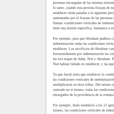
personas encargadas de las mismas misione
lo tanto, cuando esta persona fracasa de n
establecer serán pasadas a la siguiente pe
aumentadas por el fracaso de las personas 
llaman «condiciones verticales de indemni
tiene una misión específica, llamamos a es
Por ejemplo, para que Abraham pudiera cu
indemnización todas las condiciones verti
establecer. Los sacrificios de Abraham con 
horizontalmente por indemnización las con
las tres etapas de Adán, Noé y Abraham. Po
Noé habían fallado en establecer, y las qu
Ya que Jacob tenía que establecer la cond
las condiciones verticales de indemnizaci
multiplicaron en doce tribus. Del mismo 
centrado en sí mismo, todas las condicion
encargados de la providencia de la restaura
Por ejemplo, Jesús estableció a los 12 após
mismo, las condiciones verticales de indem