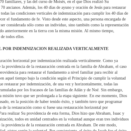
70 familiares, y las del curso de Moisés, en el que Dios realizó Su
s 70 ancianos. Además, los 40 días de ayuno y oración de Jesús para restaurar
todas las condiciones verticales de indemnización para cumplir los 40 días de
ecer el fundamento de fe. Visto desde este aspecto, una persona encargada de
e ser considerada sólo como un individuo, sino también como la representación
vido anteriormente en la tierra con la misma misión. Al mismo tiempo,
 de todos ellos.
AL POR INDEMNIZACION REALIZADA VERTICALMENTE
auración horizontal por indemnización realizada verticalmente. Como ya
e la providencia de la restauración centrada en la familia de Abraham, el caso
rovidencia para restaurar el fundamento a nivel familiar para recibir al
en aquel tiempo bajo la condición según el Principio de cumplir la voluntad
que restaurar por indemnización, de una vez y horizontalmente, todas las
cumuladas por los fracasos de las familias de Adán y de Noé. Sin embargo,
a misión tuvo que ser prolongada a la etapa siguiente. En ese momento, Dios
sado, en la posición de haber tenido éxito, y también tuvo que programar
a de la restauración como si fuese una restauración horizontal por
ara realizar Su providencia de esta forma, Dios hizo que Abraham, Isaac y
ización, todos en unidad centrados en la voluntad aunque eran tres individuos
e la providencia de la restauración centrada en Abraham. De este modo,
, vistos según la voluntad. Por consiguiente, el éxito de Jacob fue el éxito