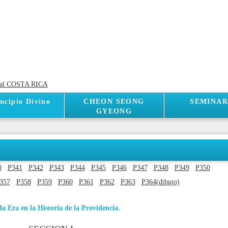
incipio Divino
CHEON SEONG
SEMINAR
GYEONG
0
P341
P342
P343
P344
P345
P346
P347
P348
P349
P350
357
P358
P359
P360
P361
P362
P363
P364(dibujo)
 Era en la Historia de la Providencia.