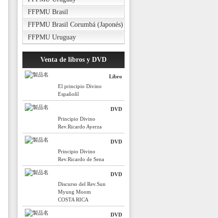
FFPMU Brasil
FFPMU Brasil Corumbá (Japonés)
FFPMU Uruguay
Venta de libros y DVD
Libro
El principio Divino
Españoñl
DVD
Principio Divino
Rev.Ricardo Ayerza
DVD
Principio Divino
Rev.Ricardo de Sena
DVD
Discurso del Rev.Sun
Myung Moom
COSTA RICA
DVD